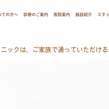
めての方へ
診療のご案内
医院案内
施設紹介
スタ
お口のトラブル予防
当院の6つの特徴
むし歯・歯科口腔外科
お支払い方法・控除について
歯周病治療
小児歯科
矯正歯科
詰め物・被せ物
ホワイトニング
入れ歯（義歯）
リニックは、
ご家族で通っていただける
インプラント