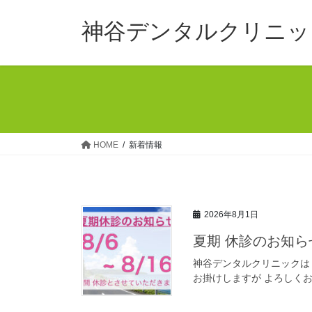
コ
ナ
ン
ビ
神谷デンタルクリニッ
テ
ゲ
ン
ー
ツ
シ
へ
ョ
ス
ン
キ
に
ッ
移
HOME
新着情報
プ
動
2026年8月1日
夏期 休診のお知ら
神谷デンタルクリニックは 8
お掛けしますが よろしくお願いします 