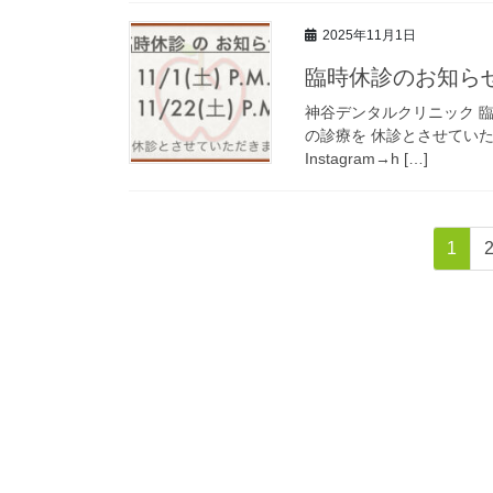
2025年11月1日
臨時休診のお知ら
神谷デンタルクリニック 臨時休診の
の診療を 休診とさせてい
Instagram→h […]
投
固
1
稿
定
ペ
の
ー
ペ
ジ
ー
ジ
送