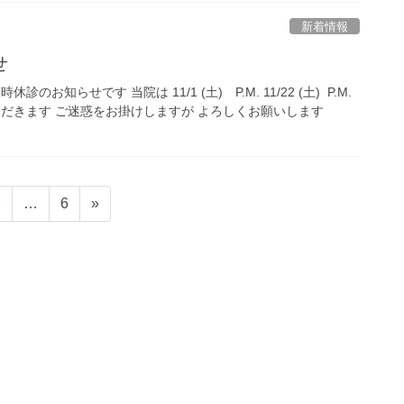
新着情報
せ
お知らせです 当院は 11/1 (土) P.M. 11/22 (土) P.M.
ただきます ご迷惑をお掛けしますが よろしくお願いします
固
固
2
…
6
»
定
定
ペ
ペ
ー
ー
ジ
ジ