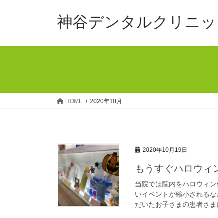
コ
ナ
ン
ビ
神谷デンタルクリニッ
テ
ゲ
ン
ー
ツ
シ
へ
ョ
ス
ン
キ
に
ッ
移
HOME
2020年10月
プ
動
2020年10月19日
もうすぐハロウィ
当院では院内をハロウィン
いイベントが縮小されるな
だいたお子さまの患者さまに