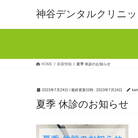
コ
ナ
ン
ビ
神谷デンタルクリニッ
テ
ゲ
ン
ー
ツ
シ
へ
ョ
ス
ン
キ
に
ッ
移
HOME
新着情報
夏季 休診のお知らせ
プ
動
2023年7月24日
/ 最終更新日時 :
2023年7月24日
kam
夏季 休診のお知らせ